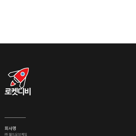
회사명
㈜ 월드오브게임