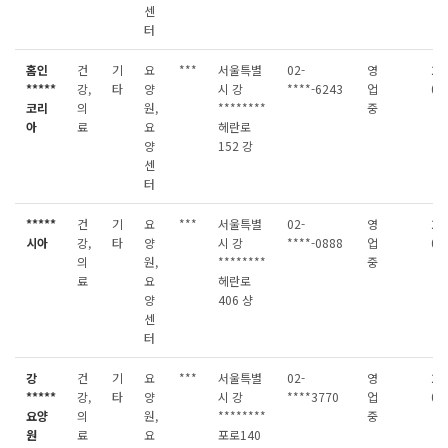
센
터
홈인
건
기
요
***
서울특별
02-
영
20
*****
강,
타
양
시 강
****-6243
업
08
코리
의
원,
********
중
아
료
요
헤란로
양
152 강
센
터
*****
건
기
요
***
서울특별
02-
영
20
시아
강,
타
양
시 강
****-0888
업
08
의
원,
********
중
료
요
헤란로
양
406 샹
센
터
강
건
기
요
***
서울특별
02-
영
20
*****
강,
타
양
시 강
****3770
업
08
요양
의
원,
********
중
원
료
요
포로140