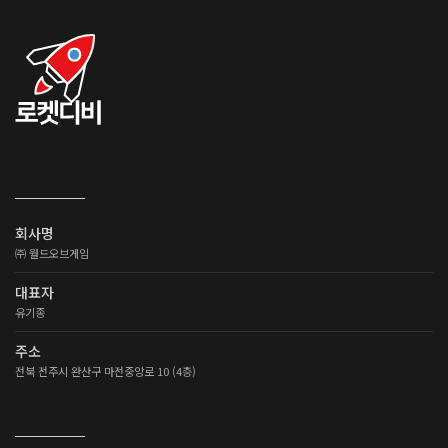
회사명
㈜ 월드오브게임
대표자
유기종
주소
전북 전주시 완산구 마전중앙로 10 (4층)