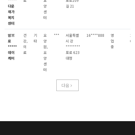
*****
료
요
포로109
다운
양
길 21
재가
센
복지
터
센터
암브
건
기
요
***
서울특별
16****888
영
20
로
강,
타
양
시 강
업
08
*****
의
원,
********
중
데이
료
요
포로 623
케어
양
대청
센
터
다음
다음