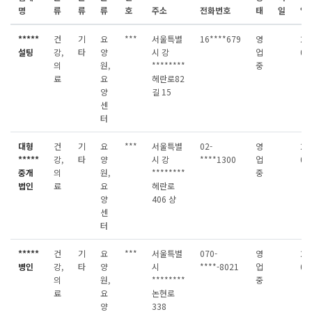
명
류
류
류
호
주소
전화번호
태
일
일
*****
건
기
요
***
서울특별
16****679
영
20
설팅
강,
타
양
시 강
업
08
의
원,
********
중
료
요
헤란로82
양
길 15
센
터
대형
건
기
요
***
서울특별
02-
영
20
*****
강,
타
양
시 강
****1300
업
08
중개
의
원,
********
중
법인
료
요
헤란로
양
406 샹
센
터
*****
건
기
요
***
서울특별
070-
영
20
병인
강,
타
양
시
****-8021
업
08
의
원,
********
중
료
요
논현로
양
338