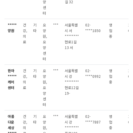
양
길 32
센
터
*****
건
기
요
***
서울특별
02-
영
20
양원
강,
타
양
시 서
****1850
업
08
의
원,
********
중
료
요
현로1길
양
13 서
센
터
한마
건
기
요
***
서울특별
02-
영
20
*****
강,
타
양
시 강
****0992
업
08
케어
의
원,
********
중
센터
료
요
현로12길
양
19-
센
터
아름
건
기
요
***
서울특별
02-
영
20
다운
강,
타
양
시 강
****7887
업
08
세상
의
원,
********
중