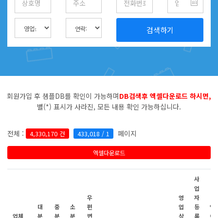
검색하기
회원가입 후 샘플DB를 확인이 가능하며
DB검색후 엑셀다운로드 하시면,
별(*) 표시가 사라진, 모든 내용 확인 가능하십니다.
전체 :
페이지
4,330,170 건
433,018 / 1
엑셀다운로드
사
업
우
영
자
대
중
소
편
업
등
업
업체
분
분
분
번
상
록
이