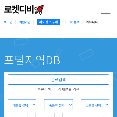
라이센스구매
로그인
|
회원가입
|
|
1:1문의
|
커뮤니티
포털지역DB
분류검색
분류검색
상세분류 검색